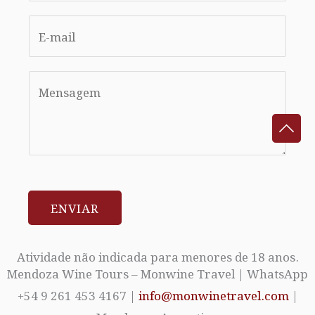
*
n
E
g
m
l
a
e
C
i
L
o
l
i
m
*
n
m
e
e
T
n
ENVIAR
e
t
x
o
t
r
Atividade não indicada para menores de 18 anos.
Mendoza Wine Tours – Monwine Travel | WhatsApp
M
+54 9 261 453 4167 |
info@monwinetravel.com
|
e