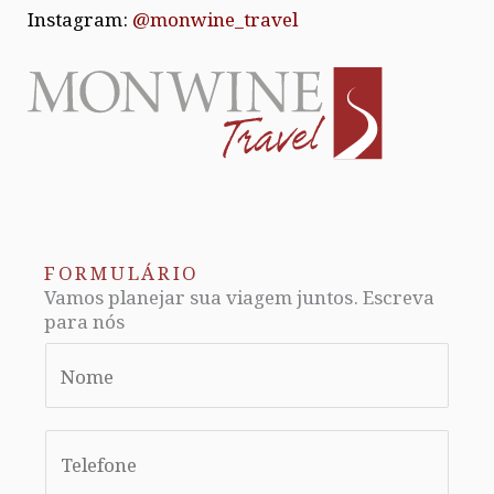
Instagram:
@monwine_travel
FORMULÁRIO
Vamos planejar sua viagem juntos. Escreva
para nós
N
a
m
S
e
i