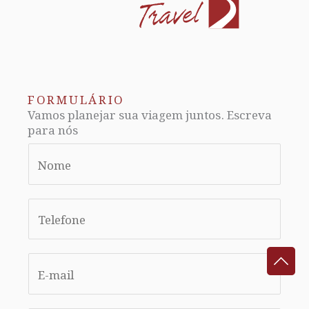
FORMULÁRIO
Vamos planejar sua viagem juntos. Escreva
para nós
N
a
m
S
e
i
*
n
E
g
m
l
a