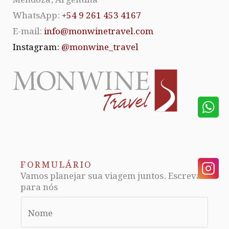
WhatsApp:
+54 9 261 453 4167
E-mail:
info@monwinetravel.com
Instagram:
@monwine_travel
FORMULÁRIO
Vamos planejar sua viagem juntos. Escreva
para nós
N
a