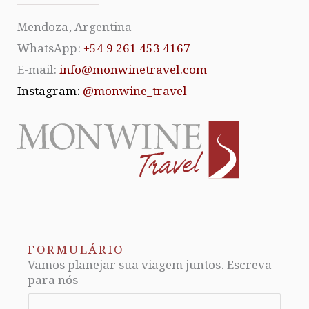
Mendoza, Argentina
WhatsApp:
+54 9 261 453 4167
E-mail:
info@monwinetravel.com
Instagram:
@monwine_travel
FORMULÁRIO
Vamos planejar sua viagem juntos. Escreva
para nós
N