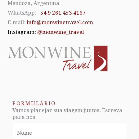
Mendoza, Argentina
WhatsApp:
+54 9 261 453 4167
E-mail:
info@monwinetravel.com
Instagram:
@monwine_travel
FORMULÁRIO
Vamos planejar sua viagem juntos. Escreva
para nós
N
a